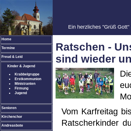
Ein herzliches "Grüß Gott
Home
Ratschen - Un
Termine
sind wieder u
Freud & Leid
Kinder & Jugend
Di
Krabbelgruppe
Erstkommunion
eu
Ministranten
Firmung
Jugend
Mo
Senioren
Vom Karfreitag b
Kirchenchor
Ratscherkinder d
Andreasbote