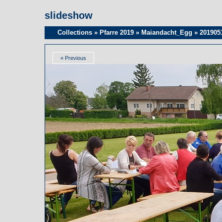
slideshow
Collections
»
Pfarre 2019
»
Maiandacht_Egg
»
201905
« Previous