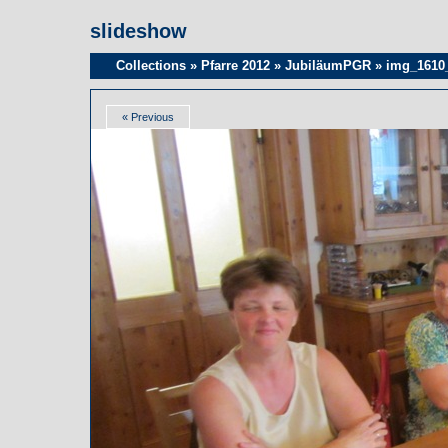
slideshow
Collections
»
Pfarre 2012
»
JubiläumPGR
»
img_1610
« Previous